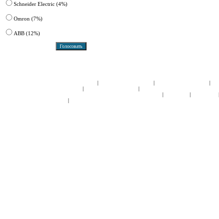
Schneider Electric (4%)
Omron (7%)
ABB (12%)
|
|
|
Приводная техника:
Преобразователи частоты
Привода постоянного тока
Устройства плавного пуска
Си
|
|
управления:
Панели оператора Siemens
Панели оператора Siemens
Программируемые логические контрол
|
|
Низковольтная коммуникационная аппаратура:
Автоматические выключатели
Контакторы
Реле Siemens
|
питания:
Блоки питания Siemens
Copyright 2008 ©
Siemens, Omron, Pilz, Schneider Electric, Moeller, Control Techniques, 