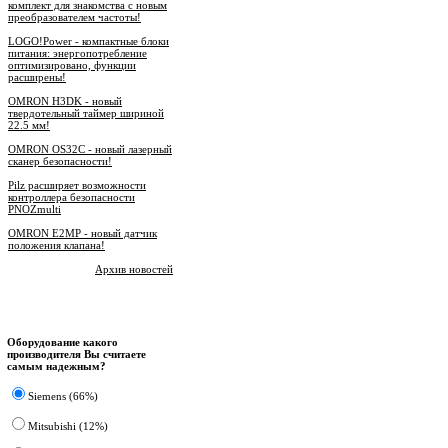
комплект для знакомства с новым
преобразователем частоты!
LOGO!Power - компактные блоки
питания: энергопотребление
оптимизировано, функции
расширены!
OMRON H3DK - новый
твердотельный таймер шириной
22.5 мм!
OMRON OS32C - новый лазерный
сканер безопасности!
Pilz расширяет возможности
контроллера безопасности
PNOZmulti
OMRON E2MP - новый датчик
положения клапана!
Архив новостей
Опрос
Оборудование какого
производителя Вы считаете
самым надежным?
Siemens (66%)
Mitsubishi (12%)