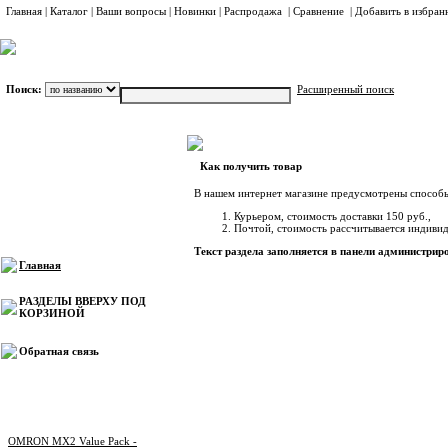
Главная
|
Каталог
|
Ваши вопросы
|
Новинки
|
Распродажа
|
Сравнение
|
Добавить в избран
Поиск:
Расширенный поиск
Главная, Как получить товар
Каталог
Как получить товар
В нашем интернет магазине предусмотрены способы
Курьером, стоимость доставки 150 руб.,
Информация
Почтой, стоимость рассчитывается индивид
Текст раздела заполняется в панели администрир
Главная
РАЗДЕЛЫ ВВЕРХУ ПОД
КОРЗИНОЙ
Обратная связь
Новости магазина
OMRON MX2 Value Pack -